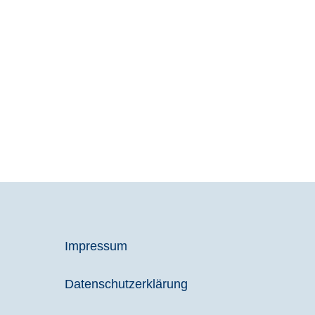
die Akzeptanz von
Entwicklungsgrenzen.
Dann wird menschliche Vielfalt
als gesellschaftliche Bereicherung
erlebbar.
Andrea Kriescher
Impressum
Datenschutzerklärung