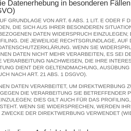
ie Datenerhebung in besonderen Fälle
SGVO)
 GRUNDLAGE VON ART. 6 ABS. 1 LIT. E ODER F 
DEN, DIE SICH AUS IHRER BESONDEREN SITUATIO
EZOGENEN DATEN WIDERSPRUCH EINZULEGEN; DIE
ILING. DIE JEWEILIGE RECHTSGRUNDLAGE, AUF
 DATENSCHUTZERKLÄRUNG. WENN SIE WIDERSPRU
N DATEN NICHT MEHR VERARBEITEN, ES SEI D
 VERARBEITUNG NACHWEISEN, DIE IHRE INTERES
ITUNG DIENT DER GELTENDMACHUNG, AUSÜBUNG
 NACH ART. 21 ABS. 1 DSGVO).
N DATEN VERARBEITET, UM DIREKTWERBUNG ZU 
 GEGEN DIE VERARBEITUNG SIE BETREFFENDER
ZULEGEN; DIES GILT AUCH FÜR DAS PROFILING,
 STEHT. WENN SIE WIDERSPRECHEN, WERDEN I
 ZWECKE DER DIREKTWERBUNG VERWENDET (WIDE